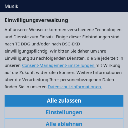
Musik
Taufe, Trauung, Bestattung
Einwilligungsverwaltung
Kontakt
Auf unserer Webseite kommen verschiedene Technologien
Spenden
und Dienste zum Einsatz. Einige dieser Einbindungen sind
nach TDDDG und/oder nach DSG-EKD
Impressum
Datenschutz
Cookie-Einstellungen
einwilligungspflichtig. Wir bitten Sie daher um Ihre
Einwilligung zu nachfolgenden Diensten, die Sie jederzeit in
unseren
Consent-Management-Einstellungen
mit Wirkung
Evangelische Petrusgemeinde Darmstadt
auf die Zukunft widerrufen können. Weitere Informationen
über die Verarbeitung Ihrer personenbezogenen Daten
Am Kapellberg 2
finden Sie in unseren
Datenschutzinformationen
.
64285 Darmstadt
Alle zulassen
Tel: 06151-63884
Einstellungen
petrusgemeinde.darmstadt@ekhn.de
Alle ablehnen