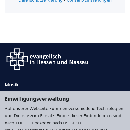
Datenschutzerklärung
-
Consent-Einstellungen
Musik
Taufe, Trauung, Bestattung
Einwilligungsverwaltung
Kontakt
Auf unserer Webseite kommen verschiedene Technologien
Spenden
und Dienste zum Einsatz. Einige dieser Einbindungen sind
nach TDDDG und/oder nach DSG-EKD
Impressum
Datenschutz
Cookie-Einstellungen