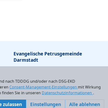
Evangelische Petrusgemeinde
Darmstadt
Am Kapellberg 2
64285 Darmstadt
 sind nach TDDDG und/oder nach DSG-EKD
Tel: 06151-63884
nseren
Consent-Management-Einstellungen
mit Wirkung
 finden Sie in unseren
Datenschutzinformationen
.
petrusgemeinde.darmstadt@ekhn.de
e zulassen
Einstellungen
Alle ablehnen