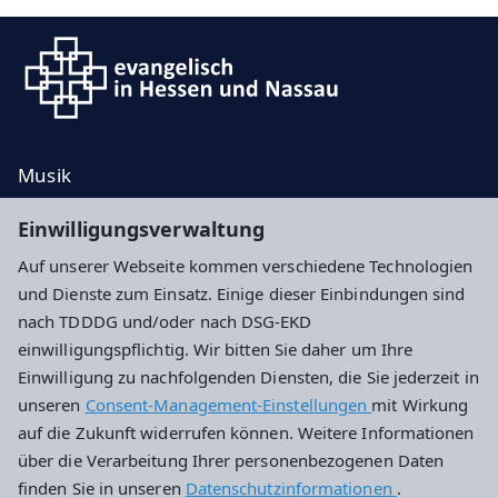
Musik
Taufe, Trauung, Bestattung
Einwilligungsverwaltung
Kontakt
Auf unserer Webseite kommen verschiedene Technologien
Spenden
und Dienste zum Einsatz. Einige dieser Einbindungen sind
nach TDDDG und/oder nach DSG-EKD
Impressum
Datenschutz
Cookie-Einstellungen
einwilligungspflichtig. Wir bitten Sie daher um Ihre
Einwilligung zu nachfolgenden Diensten, die Sie jederzeit in
unseren
Consent-Management-Einstellungen
mit Wirkung
Evangelische Petrusgemeinde Darmstadt
auf die Zukunft widerrufen können. Weitere Informationen
über die Verarbeitung Ihrer personenbezogenen Daten
Am Kapellberg 2
finden Sie in unseren
Datenschutzinformationen
.