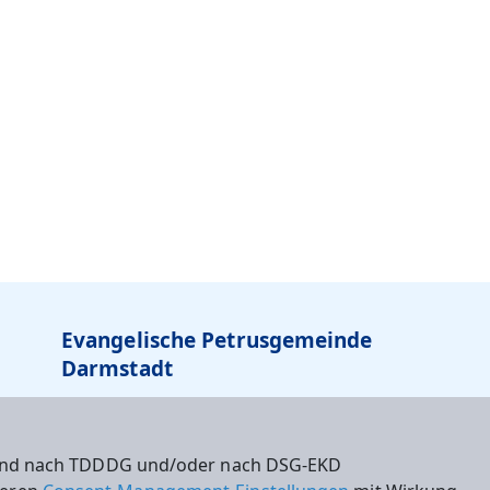
Evangelische Petrusgemeinde
Darmstadt
Am Kapellberg 2
64285 Darmstadt
 sind nach TDDDG und/oder nach DSG-EKD
Tel: 06151-63884