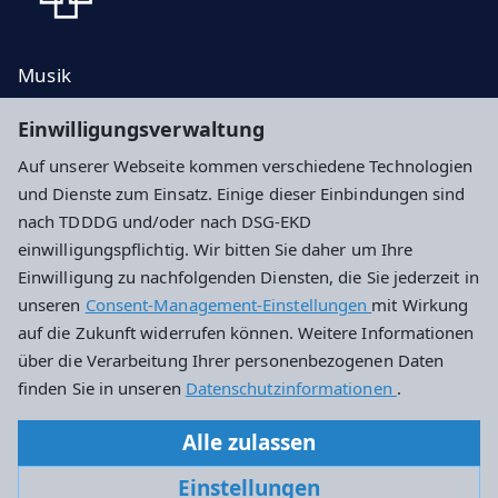
Musik
Taufe, Trauung, Bestattung
Einwilligungsverwaltung
Kontakt
Auf unserer Webseite kommen verschiedene Technologien
Spenden
und Dienste zum Einsatz. Einige dieser Einbindungen sind
nach TDDDG und/oder nach DSG-EKD
Impressum
Datenschutz
Cookie-Einstellungen
einwilligungspflichtig. Wir bitten Sie daher um Ihre
Einwilligung zu nachfolgenden Diensten, die Sie jederzeit in
unseren
Consent-Management-Einstellungen
mit Wirkung
Evangelische Petrusgemeinde Darmstadt
auf die Zukunft widerrufen können. Weitere Informationen
über die Verarbeitung Ihrer personenbezogenen Daten
Am Kapellberg 2
finden Sie in unseren
Datenschutzinformationen
.
64285 Darmstadt
Alle zulassen
Tel: 06151-63884
Einstellungen
petrusgemeinde.darmstadt@ekhn.de